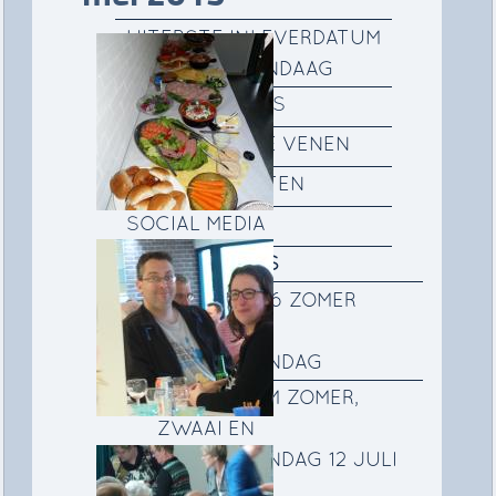
UITERSTE INLEVERDATUM
KOPY KERKVANDAAG
GEMEENTEGIDS
FILM DE RONDE VENEN
IKO ACTIVITEITEN
SOCIAL MEDIA
FOTOALBUMS
12 JULI 2026 ZOMER
ZWAAI EN
BEDANKZONDAG
FOTOALBUM ZOMER,
ZWAAI EN
BEDANKZONDAG 12 JULI
2026