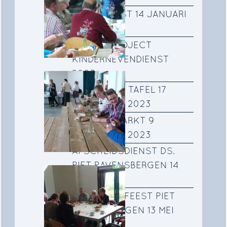
DOOPDIENST 14 JANUARI
2024
ADVENTPROJECT
KINDERNEVENDIENST
2023
SAMEN AAN TAFEL 17
SEPTEMBER 2023
NAJAARSMARKT 9
SEPTEMBER 2023
AFSCHEIDSDIENST DS.
PIET RAVENSBERGEN 14
MEI 2023
AFSCHEIDSFEEST PIET
RAVENSBERGEN 13 MEI
2023