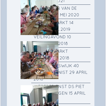
OKTOBER 2021
SCHILDEREN VAN DE
SCHAKEL 12 MEI 2020
NAJAARSMARKT 14
SEPTEMBER. 2019
VEILINGAVOND 10
NOVEMBER 2018
NAJAARSMARKT
SEPTEMBER 2018
PETER KRUISWIJK 40
JAAR ORGANIST 29 APRIL
2018
INTREDEDIENST DS PIET
RAVENSBERGEN 15 APRIL
2018