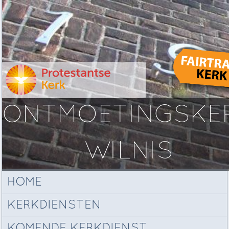
ONTMOETINGSKE
WILNIS
HOME
KERKDIENSTEN
KOMENDE KERKDIENST