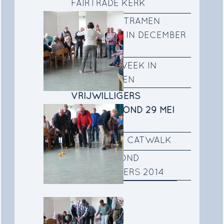
FAIRTRADE KERK
DE VOORZETRAMEN
GEPLAATST IN DECEMBER
2015
DE STILLE WEEK IN
SCHILDERIJEN
VRIJWILLIGERS
VERWENAVOND 29 MEI
2015
KERK OP DE CATWALK
BEDANKAVOND
VRIJWILLIGERS 2014