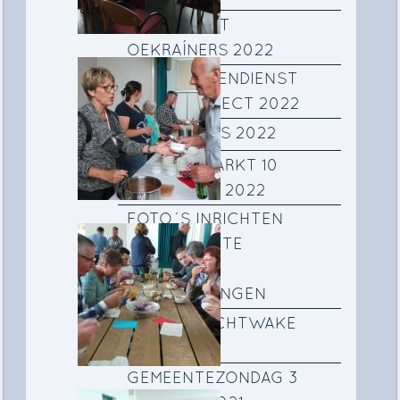
KERSTFEEST
OEKRAÍNERS 2022
KINDERNEVENDIENST
KERSTPROJECT 2022
PATMOS REIS 2022
NAJAARSMARKT 10
SEPTEMBER 2022
FOTO´S INRICHTEN
WOONRUIMTE
OEKRAÌNSE
VLUCHTELINGEN
FOTO'S NACHTWAKE
OEKRAÏNE
GEMEENTEZONDAG 3