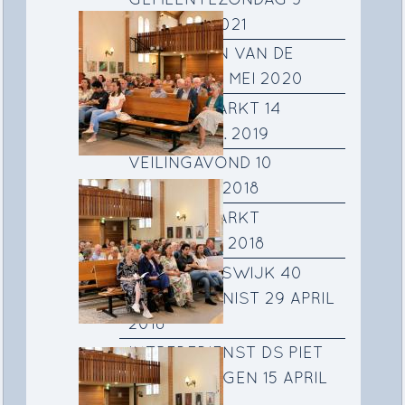
GEMEENTEZONDAG 3
OKTOBER 2021
SCHILDEREN VAN DE
SCHAKEL 12 MEI 2020
NAJAARSMARKT 14
SEPTEMBER. 2019
VEILINGAVOND 10
NOVEMBER 2018
NAJAARSMARKT
SEPTEMBER 2018
PETER KRUISWIJK 40
JAAR ORGANIST 29 APRIL
2018
INTREDEDIENST DS PIET
RAVENSBERGEN 15 APRIL
2018