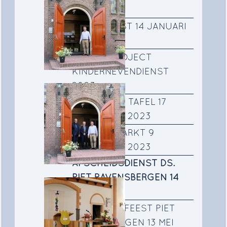
2026
DOOPDIENST 14 JANUARI
2024
ADVENTPROJECT
KINDERNEVENDIENST
2023
SAMEN AAN TAFEL 17
SEPTEMBER 2023
NAJAARSMARKT 9
SEPTEMBER 2023
AFSCHEIDSDIENST DS.
PIET RAVENSBERGEN 14
MEI 2023
AFSCHEIDSFEEST PIET
RAVENSBERGEN 13 MEI