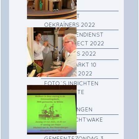
2023
KERSTFEEST
OEKRAÍNERS 2022
KINDERNEVENDIENST
KERSTPROJECT 2022
PATMOS REIS 2022
NAJAARSMARKT 10
SEPTEMBER 2022
FOTO´S INRICHTEN
WOONRUIMTE
OEKRAÌNSE
VLUCHTELINGEN
FOTO'S NACHTWAKE
OEKRAÏNE