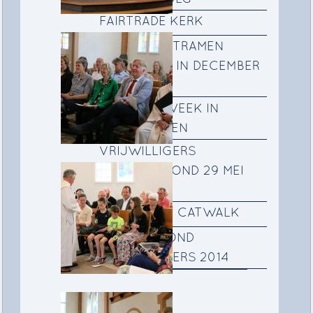
FAIRTRADE KERK
DE VOORZETRAMEN
GEPLAATST IN DECEMBER
2015
DE STILLE WEEK IN
SCHILDERIJEN
VRIJWILLIGERS
VERWENAVOND 29 MEI
2015
KERK OP DE CATWALK
BEDANKAVOND
VRIJWILLIGERS 2014