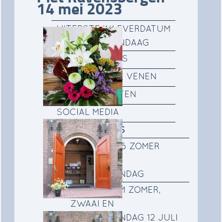
14 mei 2023
UITERSTE INLEVERDATUM
KOPY KERKVANDAAG
GEMEENTEGIDS
FILM DE RONDE VENEN
IKO ACTIVITEITEN
SOCIAL MEDIA
FOTOALBUMS
12 JULI 2026 ZOMER
ZWAAI EN
BEDANKZONDAG
FOTOALBUM ZOMER,
ZWAAI EN
BEDANKZONDAG 12 JULI