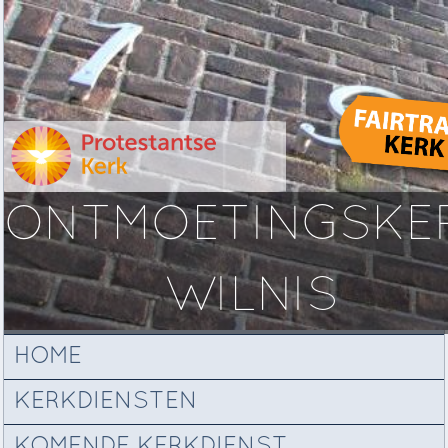
ONTMOETINGSKE
WILNIS
HOME
KERKDIENSTEN
KOMENDE KERKDIENST